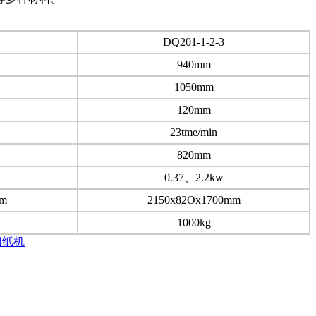
DQ201-1-2-3
940mm
1050mm
120mm
23tme/min
820mm
0.37、2.2kw
mm
2150x82Ox1700mm
1000kg
型切纸机