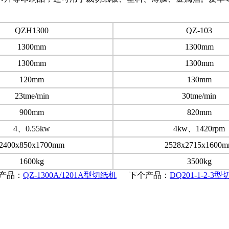
QZH1300
QZ-103
1300mm
1300mm
1300mm
1300mm
120mm
130mm
23tme/min
30tme/min
900mm
820mm
4、0.55kw
4kw、1420rpm
2400x850x1700mm
2528x2715x1600
1600kg
3500kg
产品：
QZ-1300A/1201A型切纸机
下个产品：
DQ201-1-2-3