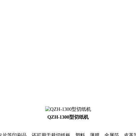
QZH-1300型切纸机
卡片等印刷品，还可用于裁切纸板、塑料、薄膜、金属箔。皮革